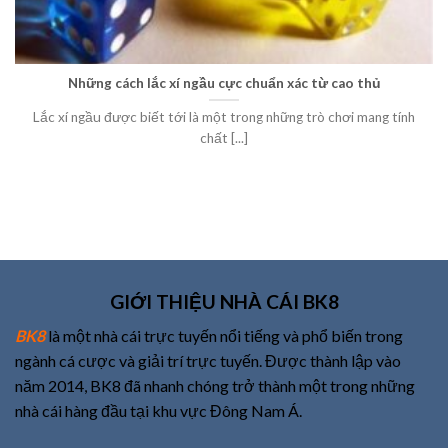
Những cách lắc xí ngầu cực chuẩn xác từ cao thủ
Lắc xí ngầu được biết tới là một trong những trò chơi mang tính
chất [...]
GIỚI THIỆU NHÀ CÁI BK8
BK8
là một nhà cái trực tuyến nổi tiếng và phổ biến trong
ngành cá cược và giải trí trực tuyến. Được thành lập vào
năm 2014, BK8 đã nhanh chóng trở thành một trong những
nhà cái hàng đầu tại khu vực Đông Nam Á.