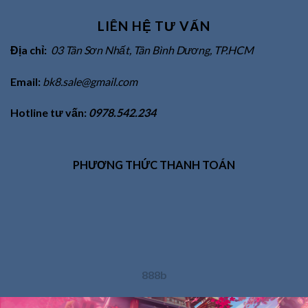
LIÊN HỆ TƯ VẤN
Địa chỉ:
03 Tân Sơn Nhất, Tân Bình Dương, TP.HCM
Email:
bk8.sale@gmail.com
Hotline tư vấn:
0978.542.234
PHƯƠNG THỨC THANH TOÁN
888b