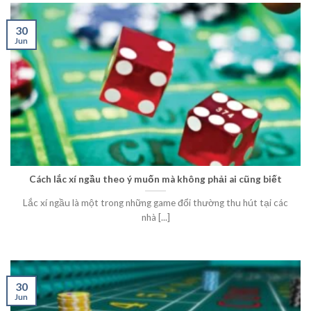
30
Jun
Cách lắc xí ngầu theo ý muốn mà không phải ai cũng biết
Lắc xí ngầu là một trong những game đổi thường thu hút tại các
nhà [...]
30
Jun