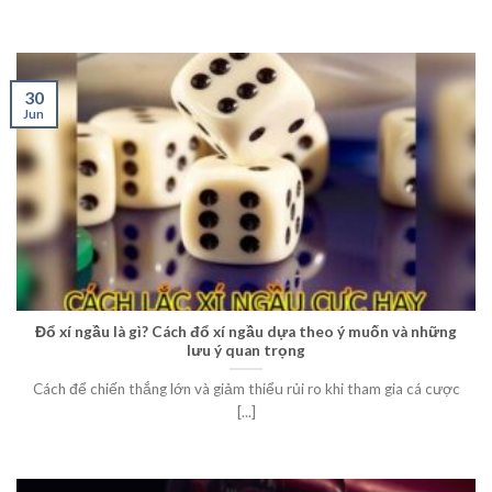
30
Jun
Đổ xí ngầu là gì? Cách đổ xí ngầu dựa theo ý muốn và những
lưu ý quan trọng
Cách để chiến thắng lớn và giảm thiểu rủi ro khi tham gia cá cược
[...]