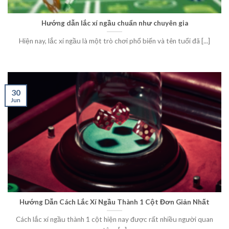
Hướng dẫn lắc xí ngầu chuẩn như chuyên gia
Hiện nay, lắc xí ngầu là một trò chơi phổ biến và tên tuổi đã [...]
30
Jun
Hướng Dẫn Cách Lắc Xí Ngầu Thành 1 Cột Đơn Giản Nhất
Cách lắc xí ngầu thành 1 cột hiện nay được rất nhiều người quan