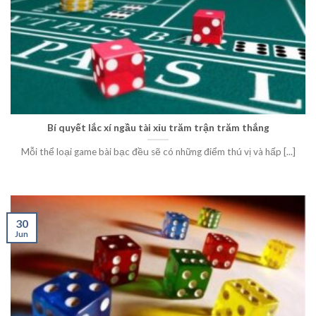
Bí quyết lắc xí ngầu tài xỉu trăm trận trăm thắng
Mỗi thể loại game bài bạc đều sẽ có những điểm thú vị và hấp [...]
30
Jun