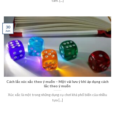
tâm. [...]
30
Jun
Cách lắc xúc xắc theo ý muốn – Một vài lưu ý khi áp dụng cách
lắc theo ý muốn
Xúc xắc là một trong những dụng cụ chơi khá phổ biến của nhiều
tựa [...]