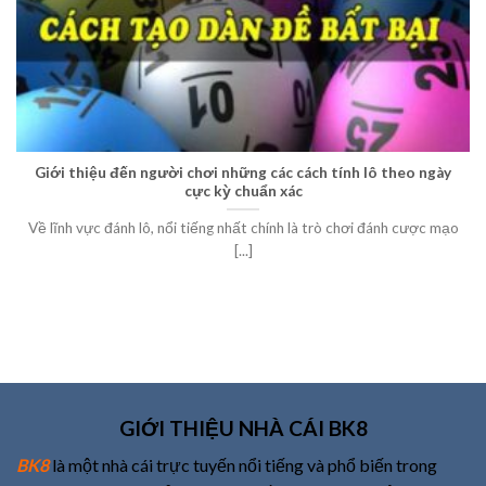
Giới thiệu đến người chơi những các cách tính lô theo ngày
cực kỳ chuẩn xác
Về lĩnh vực đánh lô, nổi tiếng nhất chính là trò chơi đánh cược mạo
[...]
GIỚI THIỆU NHÀ CÁI BK8
BK8
là một nhà cái trực tuyến nổi tiếng và phổ biến trong