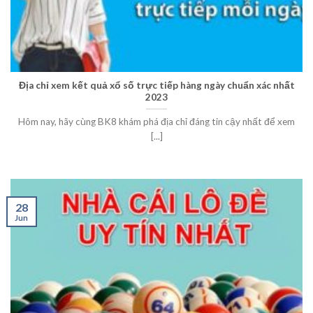
Địa chỉ xem kết quả xổ số trực tiếp hàng ngày chuẩn xác nhất
2023
Hôm nay, hãy cùng BK8 khám phá địa chỉ đáng tin cậy nhất để xem
[...]
28
Jun