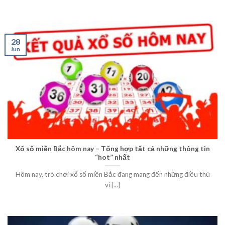
28
Jun
Xổ số miền Bắc hôm nay – Tổng hợp tất cả những thông tin
“hot” nhất
Hôm nay, trò chơi xổ số miền Bắc đang mang đến những điều thú
vị [...]