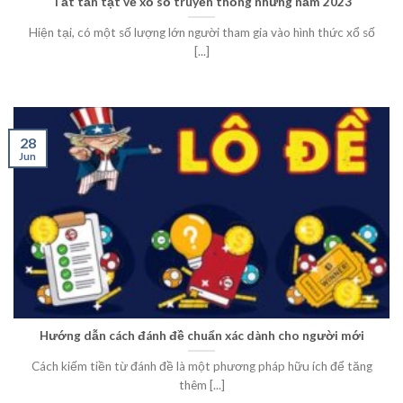
Tất tần tật về xổ số truyền thống những năm 2023
Hiện tại, có một số lượng lớn người tham gia vào hình thức xổ số
[...]
28
Jun
Hướng dẫn cách đánh đề chuẩn xác dành cho người mới
Cách kiếm tiền từ đánh đề là một phương pháp hữu ích để tăng
thêm [...]