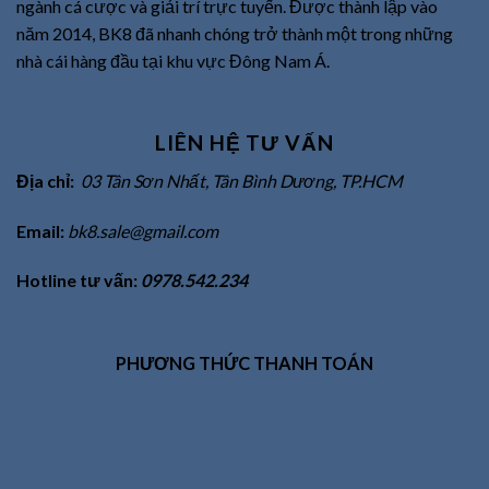
ngành cá cược và giải trí trực tuyến. Được thành lập vào
năm 2014, BK8 đã nhanh chóng trở thành một trong những
nhà cái hàng đầu tại khu vực Đông Nam Á.
LIÊN HỆ TƯ VẤN
Địa chỉ:
03 Tân Sơn Nhất, Tân Bình Dương, TP.HCM
Email:
bk8.sale@gmail.com
Hotline tư vấn:
0978.542.234
PHƯƠNG THỨC THANH TOÁN