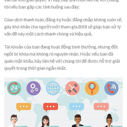
tôi nếu bạn gặp các tình huống sau đây:
Giao dịch thanh toán, đăng ký hoặc đăng nhập không suôn sẻ,
gây khó khăn cho người mới tham gia.BK8 sẽ giúp bạn xử lý
vấn đề này một cách nhanh chóng và hiệu quả.
Tài khoản của bạn đang hoạt động bình thường, nhưng đột
ngột bị khóa mà không rõ nguyên nhân. Hoặc nếu bạn đã
quên mật khẩu, hãy liên hệ với chúng tôi để được hỗ trợ giải
quyết trong thời gian ngắn nhất.