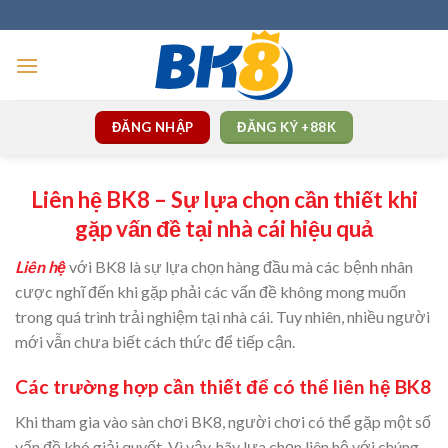
Skip
to
content
ĐĂNG NHẬP
ĐĂNG KÝ +88K
Liên hệ BK8 – Sự lựa chọn cần thiết khi
gặp vấn đề tại nhà cái hiệu quả
Liên hệ
với BK8 là sự lựa chọn hàng đầu mà các bệnh nhân
cược nghĩ đến khi gặp phải các vấn đề không mong muốn
trong quá trình trải nghiệm tại nhà cái. Tuy nhiên, nhiều người
mới vẫn chưa biết cách thức để tiếp cận.
Các trường hợp cần thiết để có thể liên hệ BK8
Khi tham gia vào sàn chơi BK8, người chơi có thể gặp một số
vấn đề khó giải quyết. Vì vậy, hãy lựa chọn liên hệ với chúng