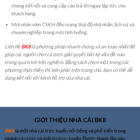
chóng kết nối và cung cấp câu trả lời ngay lập tức cho
khách hàng.
Mọi nhân viên CSKH đều mang thái độ nhã nhặn, lịch sự và
chuyên nghiệp trong mọi tình huống.
Liên hệ
BK8
là phương pháp nhanh chóng và an toàn nhất để
giúp các người chơi cá cược giải quyết bất kỳ vấn đề nào
trong quá trình trải nghiệm. Bằng cách chọn một trong các
phương thức hiển thị bên phải trên trang chủ, bạn có thể dễ
dàng kết nối với kênh hỗ trợ của nhà cái.
GIỚI THIỆU NHÀ CÁI BK8
BK8
là một nhà cái trực tuyến nổi tiếng và phổ biến trong
ngành cá cược và giải trí trực tuyến. Được thành lập vào