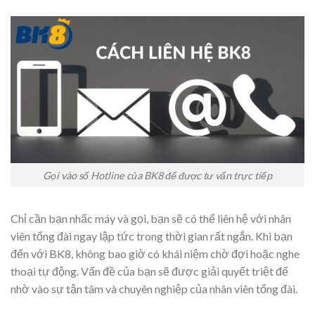
Gọi vào số Hotline của BK8 để được tư vấn trực tiếp
Chỉ cần bạn nhấc máy và gọi, bạn sẽ có thể liên hệ với nhân
viên tổng đài ngay lập tức trong thời gian rất ngắn. Khi bạn
đến với BK8, không bao giờ có khái niệm chờ đợi hoặc nghe
thoại tự động. Vấn đề của bạn sẽ được giải quyết triệt để
nhờ vào sự tận tâm và chuyên nghiệp của nhân viên tổng đài.