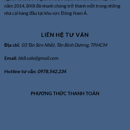
năm 2014, BK8 đã nhanh chóng trở thành một trong những
nhà cái hàng đầu tại khu vực Đông Nam Á.
LIÊN HỆ TƯ VẤN
Địa chỉ:
03 Tân Sơn Nhất, Tân Bình Dương, TP.HCM
Email:
bk8.sale@gmail.com
Hotline tư vấn:
0978.542.234
PHƯƠNG THỨC THANH TOÁN