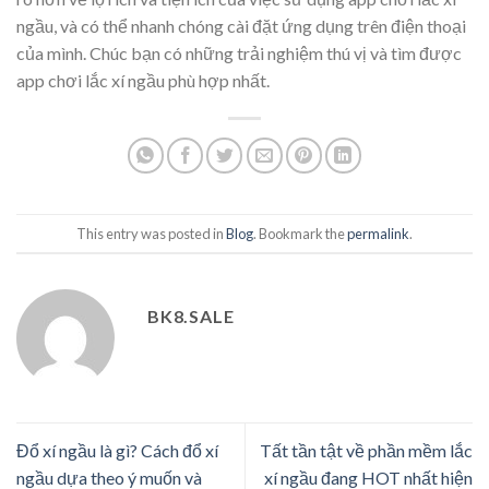
ngầu, và có thể nhanh chóng cài đặt ứng dụng trên điện thoại
của mình. Chúc bạn có những trải nghiệm thú vị và tìm được
app chơi lắc xí ngầu phù hợp nhất.
This entry was posted in
Blog
. Bookmark the
permalink
.
BK8.SALE
Đổ xí ngầu là gì? Cách đổ xí
Tất tần tật về phần mềm lắc
ngầu dựa theo ý muốn và
xí ngầu đang HOT nhất hiện