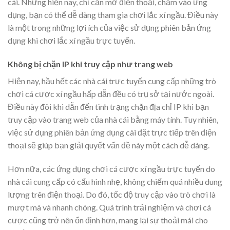
cái. Nhưng hiện nay, chỉ cần mở điện thoại, chạm vào ứng
dụng, bạn có thể dễ dàng tham gia chơi lắc xí ngầu. Điều này
là một trong những lợi ích của việc sử dụng phiên bản ứng
dụng khi chơi lắc xí ngầu trực tuyến.
Không bị chặn IP khi truy cập như trang web
Hiện nay, hầu hết các nhà cái trực tuyến cung cấp những trò
chơi cá cược xí ngầu hấp dẫn đều có trụ sở tại nước ngoài.
Điều này đôi khi dẫn đến tình trạng chặn địa chỉ IP khi bạn
truy cập vào trang web của nhà cái bằng máy tính. Tuy nhiên,
việc sử dụng phiên bản ứng dụng cài đặt trực tiếp trên điện
thoại sẽ giúp bạn giải quyết vấn đề này một cách dễ dàng.
Hơn nữa, các ứng dụng chơi cá cược xí ngầu trực tuyến do
nhà cái cung cấp có cấu hình nhẹ, không chiếm quá nhiều dung
lượng trên điện thoại. Do đó, tốc độ truy cập vào trò chơi là
mượt mà và nhanh chóng. Quá trình trải nghiệm và chơi cá
cược cũng trở nên ổn định hơn, mang lại sự thoải mái cho