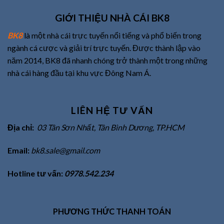
GIỚI THIỆU NHÀ CÁI BK8
BK8
là một nhà cái trực tuyến nổi tiếng và phổ biến trong
ngành cá cược và giải trí trực tuyến. Được thành lập vào
năm 2014, BK8 đã nhanh chóng trở thành một trong những
nhà cái hàng đầu tại khu vực Đông Nam Á.
LIÊN HỆ TƯ VẤN
Địa chỉ:
03 Tân Sơn Nhất, Tân Bình Dương, TP.HCM
Email:
bk8.sale@gmail.com
Hotline tư vấn:
0978.542.234
PHƯƠNG THỨC THANH TOÁN