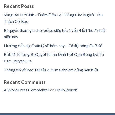
Recent Posts
Sòng Bài HitClub – Điểm Đến Lý Tưởng Cho Người Yêu
Thích Cờ Bạc
Bí quyết tham gia chơi xổ số siêu tốc 1 vốn 4 lời “hot” nhất
hiện nay
Hướng dẫn dự đoán tỷ số hôm nay – Cá độ bóng đá BK8
Bật Mí Những Bí Quyết Nhận Định Kết Quả Bóng Đá Từ
Các Chuyên Gia
Thông tin về kèo Tài Xỉu 2.25 mà anh em cũng nên biết
Recent Comments
A WordPress Commenter
on
Hello world!