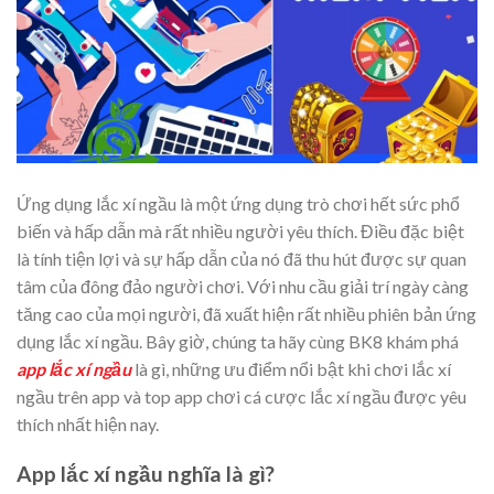
Ứng dụng lắc xí ngầu là một ứng dụng trò chơi hết sức phổ
biến và hấp dẫn mà rất nhiều người yêu thích. Điều đặc biệt
là tính tiện lợi và sự hấp dẫn của nó đã thu hút được sự quan
tâm của đông đảo người chơi. Với nhu cầu giải trí ngày càng
tăng cao của mọi người, đã xuất hiện rất nhiều phiên bản ứng
dụng lắc xí ngầu. Bây giờ, chúng ta hãy cùng BK8 khám phá
app lắc xí ngầu
là gì, những ưu điểm nổi bật khi chơi lắc xí
ngầu trên app và top app chơi cá cược lắc xí ngầu được yêu
thích nhất hiện nay.
App lắc xí ngầu nghĩa là gì?