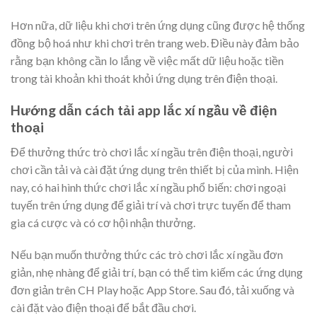
Hơn nữa, dữ liệu khi chơi trên ứng dụng cũng được hệ thống
đồng bộ hoá như khi chơi trên trang web. Điều này đảm bảo
rằng bạn không cần lo lắng về việc mất dữ liệu hoặc tiền
trong tài khoản khi thoát khỏi ứng dụng trên điện thoại.
Hướng dẫn cách tải app lắc xí ngầu về điện
thoại
Để thưởng thức trò chơi lắc xí ngầu trên điện thoại, người
chơi cần tải và cài đặt ứng dụng trên thiết bị của mình. Hiện
nay, có hai hình thức chơi lắc xí ngầu phổ biến: chơi ngoại
tuyến trên ứng dụng để giải trí và chơi trực tuyến để tham
gia cá cược và có cơ hội nhận thưởng.
Nếu bạn muốn thưởng thức các trò chơi lắc xí ngầu đơn
giản, nhẹ nhàng để giải trí, bạn có thể tìm kiếm các ứng dụng
đơn giản trên CH Play hoặc App Store. Sau đó, tải xuống và
cài đặt vào điện thoại để bắt đầu chơi.