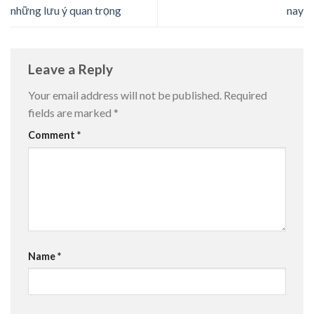
những lưu ý quan trọng
nay
Leave a Reply
Your email address will not be published.
Required
fields are marked
*
Comment
*
Name
*