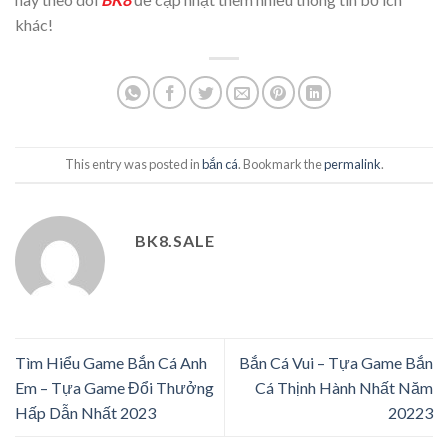
khác!
This entry was posted in
bắn cá
. Bookmark the
permalink
.
BK8.SALE
Tìm Hiểu Game Bắn Cá Anh
Bắn Cá Vui – Tựa Game Bắn
Em – Tựa Game Đổi Thưởng
Cá Thịnh Hành Nhất Năm
Hấp Dẫn Nhất 2023
20223