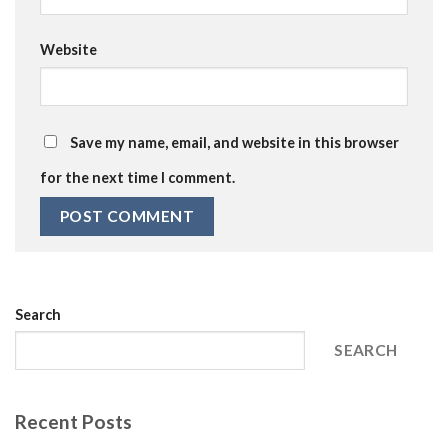
Website
Save my name, email, and website in this browser
for the next time I comment.
Search
SEARCH
Recent Posts