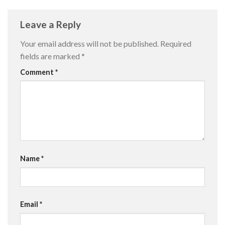
Leave a Reply
Your email address will not be published.
Required
fields are marked
*
Comment
*
Name
*
Email
*