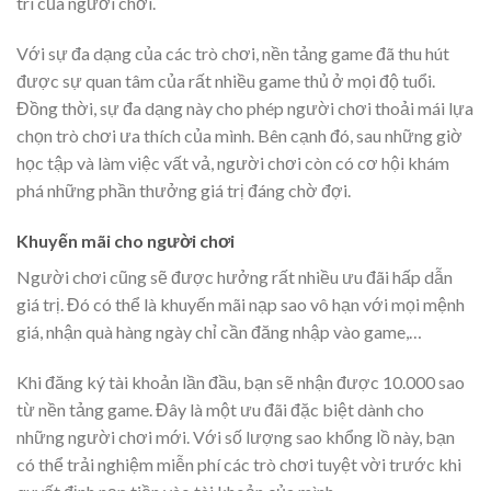
trí của người chơi.
Với sự đa dạng của các trò chơi, nền tảng game đã thu hút
được sự quan tâm của rất nhiều game thủ ở mọi độ tuổi.
Đồng thời, sự đa dạng này cho phép người chơi thoải mái lựa
chọn trò chơi ưa thích của mình. Bên cạnh đó, sau những giờ
học tập và làm việc vất vả, người chơi còn có cơ hội khám
phá những phần thưởng giá trị đáng chờ đợi.
Khuyến mãi cho người chơi
Người chơi cũng sẽ được hưởng rất nhiều ưu đãi hấp dẫn
giá trị. Đó có thể là khuyến mãi nạp sao vô hạn với mọi mệnh
giá, nhận quà hàng ngày chỉ cần đăng nhập vào game,…
Khi đăng ký tài khoản lần đầu, bạn sẽ nhận được 10.000 sao
từ nền tảng game. Đây là một ưu đãi đặc biệt dành cho
những người chơi mới. Với số lượng sao khổng lồ này, bạn
có thể trải nghiệm miễn phí các trò chơi tuyệt vời trước khi