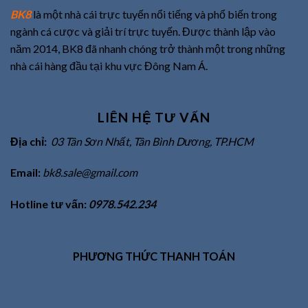
BK8
là một nhà cái trực tuyến nổi tiếng và phổ biến trong
ngành cá cược và giải trí trực tuyến. Được thành lập vào
năm 2014, BK8 đã nhanh chóng trở thành một trong những
nhà cái hàng đầu tại khu vực Đông Nam Á.
LIÊN HỆ TƯ VẤN
Địa chỉ:
03 Tân Sơn Nhất, Tân Bình Dương, TP.HCM
Email:
bk8.sale@gmail.com
Hotline tư vấn:
0978.542.234
PHƯƠNG THỨC THANH TOÁN