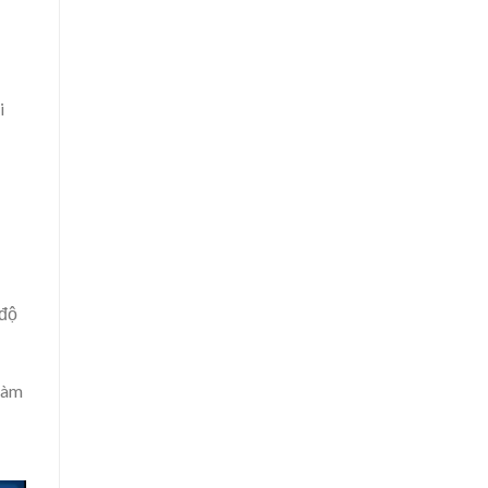
i
 độ
làm