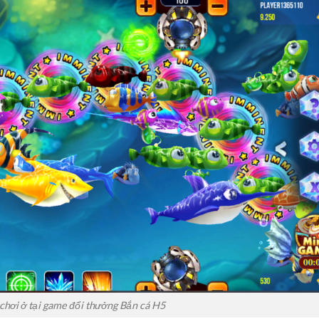
chơi ở tại game đổi thưởng Bắn cá H5