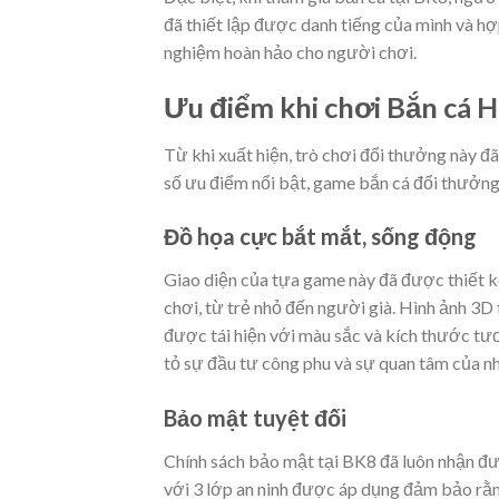
đã thiết lập được danh tiếng của mình và hợ
nghiệm hoàn hảo cho người chơi.
Ưu điểm khi chơi Bắn cá H
Từ khi xuất hiện, trò chơi đổi thưởng này 
số ưu điểm nổi bật, game bắn cá đổi thưởng
Đồ họa cực bắt mắt, sống động
Giao diện của tựa game này đã được thiết 
chơi, từ trẻ nhỏ đến người già. Hình ảnh 3D
được tái hiện với màu sắc và kích thước tươ
tỏ sự đầu tư công phu và sự quan tâm của nh
Bảo mật tuyệt đối
Chính sách bảo mật tại BK8 đã luôn nhận đ
với 3 lớp an ninh được áp dụng đảm bảo rằng