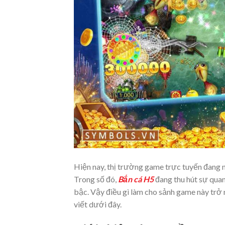
Hiện nay, thị trường game trực tuyến đang 
Trong số đó,
Bắn cá H5
đang thu hút sự quan
bậc. Vậy điều gì làm cho sảnh game này trở
viết dưới đây.