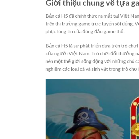
Giới thiệu chung về tựa 
Bắn cá H5 đã chính thức ra mắt tại Việt N
trên thị trường game trực tuyến sôi động. Vớ
phục lòng tin của đông đảo game thủ.
Bắn cá H5 là sự phát triển dựa trên trò chơ
của người Việt Nam. Trò chơi đổi thưởng này
nên một thế giới sống động với những chú c
nghiệm các loại cá và sinh vật trong trò ch