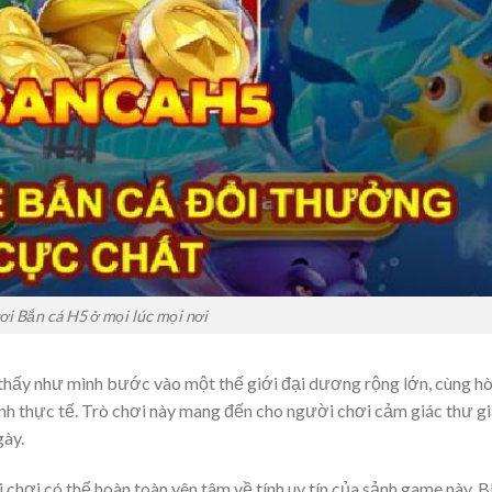
ơi Bắn cá H5 ở mọi lúc mọi nơi
thấy như mình bước vào một thế giới đại dương rộng lớn, cùng h
nh thực tế. Trò chơi này mang đến cho người chơi cảm giác thư gi
gày.
i chơi có thể hoàn toàn yên tâm về tính uy tín của sảnh game này. 