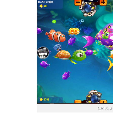
Các vòng 