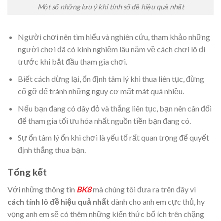
Một số những lưu ý khi tính số đề hiệu quả nhất
Người chơi nên tìm hiểu và nghiên cứu, tham khảo những
người chơi đã có kinh nghiệm lâu năm về cách chơi lô đi
trước khi bắt đầu tham gia chơi.
Biết cách dừng lại, ổn định tâm lý khi thua liên tục, đừng
cố gỡ để tránh những nguy cơ mất mát quá nhiều.
Nếu bạn đang có dây đỏ và thắng liên tục, bạn nên cân đối
để tham gia tối ưu hóa nhất nguồn tiền bạn đang có.
Sự ổn tâm lý ổn khi chơi là yếu tố rất quan trọng để quyết
định thắng thua bạn.
Tổng kết
Với những thông tin
BK8
mà chúng tôi đưa ra trên đây vì
cách tính lô đề hiệu quả nhất
dành cho anh em cực thủ, hy
vọng anh em sẽ có thêm những kiến thức bổ ích trên chặng