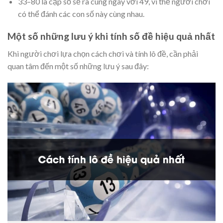
33–80 là cặp số sẽ ra cùng ngày với 49, vì thế người chơi
có thể đánh các con số này cùng nhau.
Một số những lưu ý khi tính số đề hiệu quả nhất
Khi người chơi lựa chọn cách chơi và tính lô đề, cần phải
quan tâm đến một số những lưu ý sau đây: