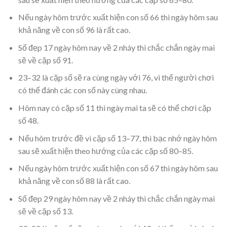
Nếu ngày hôm trước xuất hiện con số 66 thì ngày hôm sau
khả năng về con số 96 là rất cao.
Số đẹp 17 ngày hôm nay về 2 nháy thì chắc chắn ngày mai
sẽ về cặp số 91.
23–32 là cặp số sẽ ra cùng ngày với 76, vì thế người chơi
có thể đánh các con số này cùng nhau.
Hôm nay có cặp số 11 thì ngày mai ta sẽ có thể chơi cặp
số 48.
Nếu hôm trước đề vì cặp số 13–77, thì bạc nhớ ngày hôm
sau sẽ xuất hiện theo hướng của các cặp số 80–85.
Nếu ngày hôm trước xuất hiện con số 67 thì ngày hôm sau
khả năng về con số 88 là rất cao.
Số đẹp 29 ngày hôm nay về 2 nháy thì chắc chắn ngày mai
sẽ về cặp số 13.