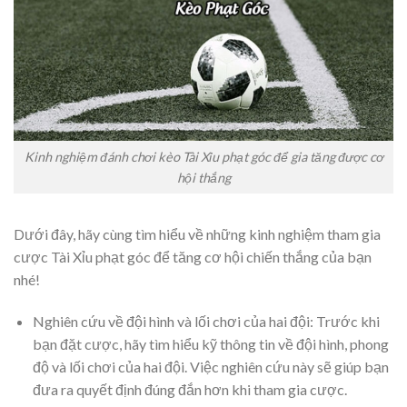
Kinh nghiệm đánh chơi kèo Tài Xỉu phạt góc để gia tăng được cơ
hội thắng
Dưới đây, hãy cùng tìm hiểu về những kinh nghiệm tham gia
cược Tài Xỉu phạt góc để tăng cơ hội chiến thắng của bạn
nhé!
Nghiên cứu về đội hình và lối chơi của hai đội: Trước khi
bạn đặt cược, hãy tìm hiểu kỹ thông tin về đội hình, phong
độ và lối chơi của hai đội. Việc nghiên cứu này sẽ giúp bạn
đưa ra quyết định đúng đắn hơn khi tham gia cược.