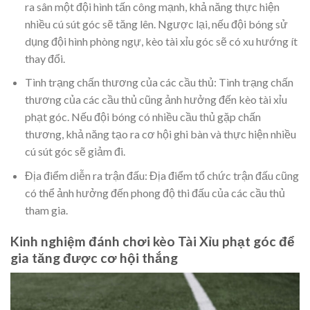
ra sân một đội hình tấn công mạnh, khả năng thực hiện
nhiều cú sút góc sẽ tăng lên. Ngược lại, nếu đội bóng sử
dụng đội hình phòng ngự, kèo tài xỉu góc sẽ có xu hướng ít
thay đổi.
Tình trạng chấn thương của các cầu thủ: Tình trạng chấn
thương của các cầu thủ cũng ảnh hưởng đến kèo tài xỉu
phạt góc. Nếu đội bóng có nhiều cầu thủ gặp chấn
thương, khả năng tạo ra cơ hội ghi bàn và thực hiện nhiều
cú sút góc sẽ giảm đi.
Địa điểm diễn ra trận đấu: Địa điểm tổ chức trận đấu cũng
có thể ảnh hưởng đến phong độ thi đấu của các cầu thủ
tham gia.
Kinh nghiệm đánh chơi kèo Tài Xỉu phạt góc để
gia tăng được cơ hội thắng