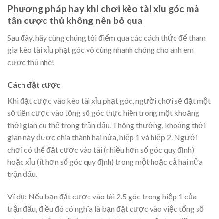
Phương pháp hay khi chơi kèo tài xỉu góc mà
tân cược thủ không nên bỏ qua
Sau đây, hãy cùng chúng tôi điểm qua các cách thức để tham
gia kèo tài xỉu phạt góc vô cùng nhanh chóng cho anh em
cược thủ nhé!
Cách đặt cược
Khi đặt cược vào kèo tài xỉu phạt góc, người chơi sẽ đặt một
số tiền cược vào tổng số góc thực hiện trong một khoảng
thời gian cụ thể trong trận đấu. Thông thường, khoảng thời
gian này được chia thành hai nửa, hiệp 1 và hiệp 2. Người
chơi có thể đặt cược vào tài (nhiều hơn số góc quy định)
hoặc xỉu (ít hơn số góc quy định) trong một hoặc cả hai nửa
trận đấu.
Ví dụ: Nếu bạn đặt cược vào tài 2.5 góc trong hiệp 1 của
trận đấu, điều đó có nghĩa là bạn đặt cược vào việc tổng số