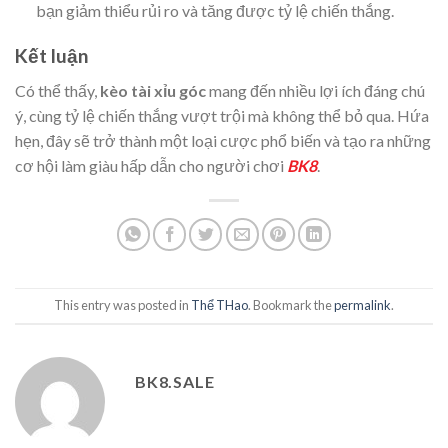
bạn giảm thiểu rủi ro và tăng được tỷ lệ chiến thắng.
Kết luận
Có thể thấy,
kèo tài xỉu góc
mang đến nhiều lợi ích đáng chú
ý, cùng tỷ lệ chiến thắng vượt trội mà không thể bỏ qua. Hứa
hẹn, đây sẽ trở thành một loại cược phổ biến và tạo ra những
cơ hội làm giàu hấp dẫn cho người chơi
BK8
.
This entry was posted in
Thể THao
. Bookmark the
permalink
.
BK8.SALE