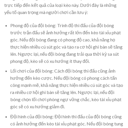
trực tiếp đến kết quả của loại kèo này. Dưới đây là những
yếu tố quan trọng mà người chơi cần lưu ý:
Phong độ của đội bóng: Trình độ thi đấu của đội bóng
trước trận đấu sẽ ảnh hưởng rất lớn đến kèo tài xỉu phạt
góc. Nếu đội bóng đang có phong độ cao, khả năng họ
thực hiện nhiều cú sút góc và tạo ra cơ hội ghi bàn sẽ tăng
lên. Ngược lại, nếu đội bóng đang trải qua thời kỳ sa sút
phong độ, kèo sẽ có xu hướng ít thay đổi.
Lối chơi của đội bóng: Cách đội bóng thi đấu cũng ảnh
hưởng đến kèo cược. Nếu đội bóng có phong cách tấn
công mạnh mẽ, khả năng thực hiện nhiều cú sút góc và tạo
ra nhiều cơ hội ghi bàn sẽ tăng lên. Ngược lại, nếu đội
bóng chọn lối chơi phòng ngự vững chắc, kèo tài xỉu phạt
góc sẽ có xu hướng giảm đi.
Đội hình của đội bóng: Đội hình thi đấu của đội bóng cũng
có ảnh hưởng đến kèo tài xỉu phạt góc. Nếu đội bóng tung